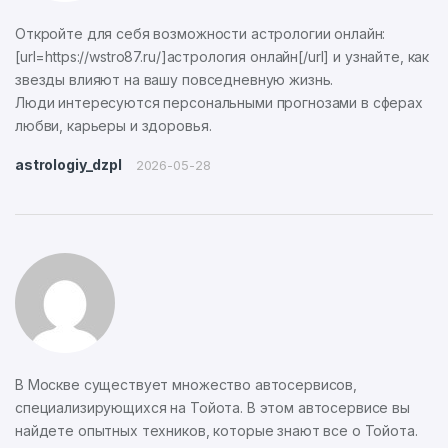
Откройте для себя возможности астрологии онлайн:
[url=https://wstro87.ru/]астрология онлайн[/url] и узнайте, как
звезды влияют на вашу повседневную жизнь.
Люди интересуются персональными прогнозами в сферах
любви, карьеры и здоровья.
astrologiy_dzpl
2026-05-28
В Москве существует множество автосервисов,
специализирующихся на Тойота. В этом автосервисе вы
найдете опытных техников, которые знают все о Тойота.