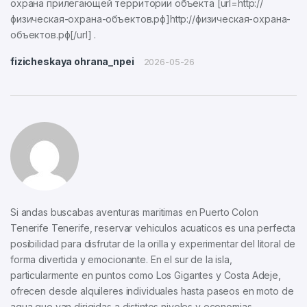
охрана прилегающей территории объекта [url=http://
физическая-охрана-объектов.рф]http://физическая-охрана-
объектов.рф[/url] .
fizicheskaya ohrana_npei
2026-05-26
Si andas buscabas aventuras maritimas en Puerto Colon
Tenerife Tenerife, reservar vehiculos acuaticos es una perfecta
posibilidad para disfrutar de la orilla y experimentar del litoral de
forma divertida y emocionante. En el sur de la isla,
particularmente en puntos como Los Gigantes y Costa Adeje,
ofrecen desde alquileres individuales hasta paseos en moto de
agua que van dirigidas a distintos niveles y economias.