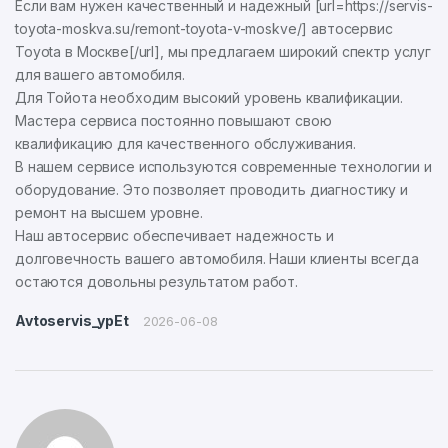
Если вам нужен качественный и надежный [url=https://servis-
toyota-moskva.su/remont-toyota-v-moskve/] автосервис
Toyota в Москве[/url], мы предлагаем широкий спектр услуг
для вашего автомобиля.
Для Тойота необходим высокий уровень квалификации.
Мастера сервиса постоянно повышают свою
квалификацию для качественного обслуживания.
В нашем сервисе используются современные технологии и
оборудование. Это позволяет проводить диагностику и
ремонт на высшем уровне.
Наш автосервис обеспечивает надежность и
долговечность вашего автомобиля. Наши клиенты всегда
остаются довольны результатом работ.
Avtoservis_ypEt
2026-06-08