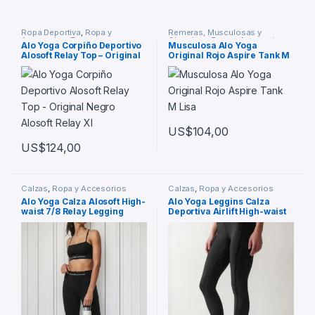
Ropa Deportiva
,
Ropa y
Remeras, Musculosas y
Accesorios
,
Tops
Chombas
,
Ropa y Accesorios
Alo Yoga Corpiño Deportivo
Musculosa Alo Yoga
Alosoft Relay Top – Original
Original Rojo Aspire Tank M
Negro Alosoft Relay Xl
Lisa
US$
104,00
US$
124,00
Calzas
,
Ropa y Accesorios
Calzas
,
Ropa y Accesorios
Alo Yoga Calza Alosoft High-
Alo Yoga Leggins Calza
waist 7/8 Relay Legging
Deportiva Airlift High-waist
Negro Alosoft High-waist 2 –
7/8 Negro Airlift High-waist
4
7/8 8 – 10