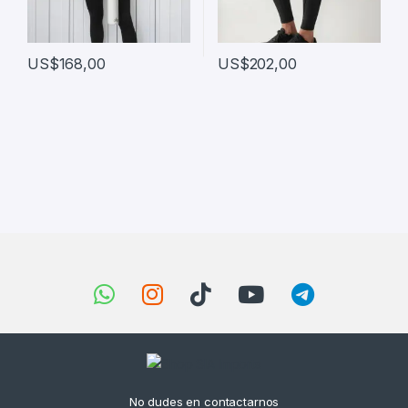
US$
168,00
US$
202,00
Brands Carousel
No dudes en contactarnos