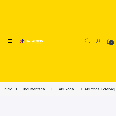
Open
0
Inicio
Indumentaria
Alo Yoga
Alo Yoga Totebag