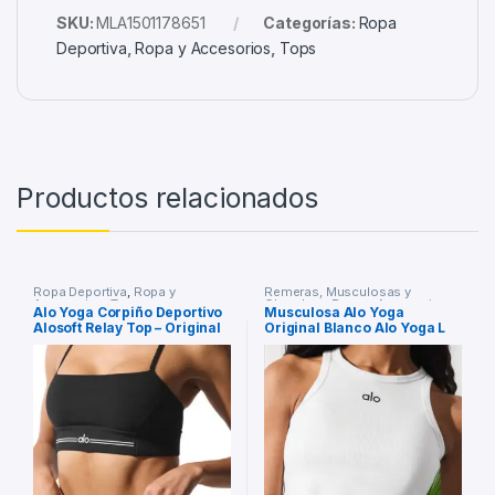
SKU:
MLA1501178651
Categorías:
Ropa
Deportiva
,
Ropa y Accesorios
,
Tops
Productos relacionados
Ropa Deportiva
,
Ropa y
Remeras, Musculosas y
Accesorios
,
Tops
Chombas
,
Ropa y Accesorios
Alo Yoga Corpiño Deportivo
Musculosa Alo Yoga
Alosoft Relay Top – Original
Original Blanco Alo Yoga L
Negro Alosoft Relay M
Lisa