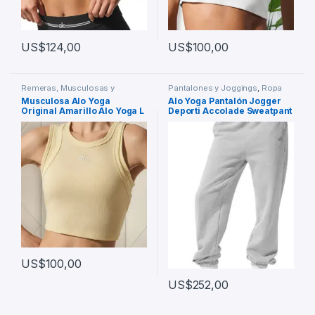
US$
124,00
US$
100,00
Remeras, Musculosas y
Pantalones y Joggings
,
Ropa
Chombas
,
Ropa y Accesorios
Deportiva
,
Ropa y Accesorios
Musculosa Alo Yoga
Alo Yoga Pantalón Jogger
Original Amarillo Alo Yoga L
Deporti Accolade Sweatpant
Lisa
Unisex Gris Claro French
Terry M – 8
US$
100,00
US$
252,00