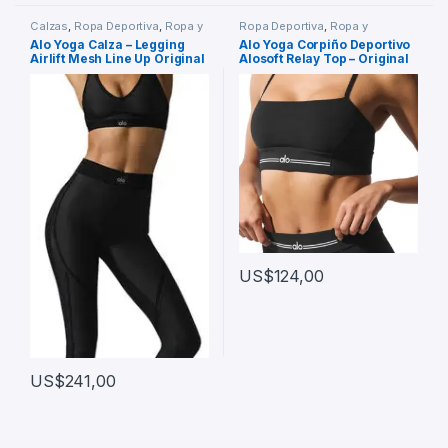
Calzas
,
Ropa Deportiva
,
Ropa y
Ropa Deportiva
,
Ropa y
Accesorios
Accesorios
,
Tops
Alo Yoga Calza – Legging
Alo Yoga Corpiño Deportivo
Airlift Mesh Line Up Original
Alosoft Relay Top – Original
Negro Airlift Mesh 8 – 10
Negro Alosoft Relay M
US$
124,00
US$
241,00