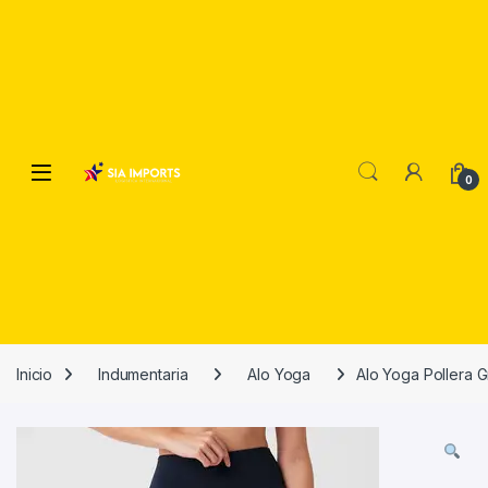
Open
0
Inicio
Indumentaria
Alo Yoga
Alo Yoga Pollera G